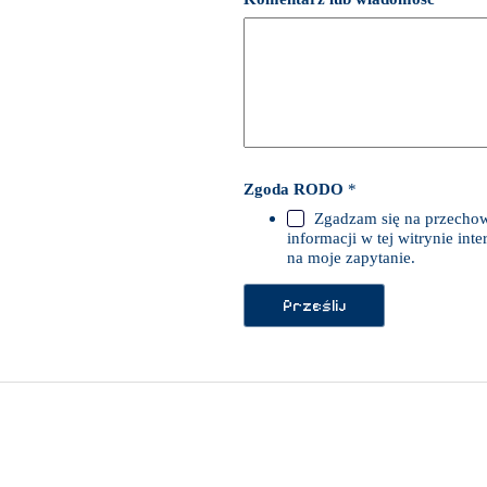
i
a
d
o
m
o
ś
ć
R
O
D
Zgoda RODO
*
O
Zgadzam się na przecho
informacji w tej witrynie in
na moje zapytanie.
Prześlij