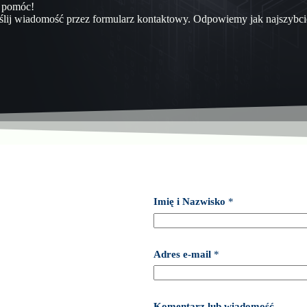
i pomóc!
ślij wiadomość przez formularz kontaktowy. Odpowiemy jak najszybci
w
Imię i Nazwisko
*
i
a
d
o
m
Adres e-mail
*
o
ś
ć
w
Komentarz lub wiadomość